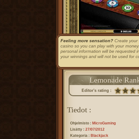
Feeling more sensation?
Create your 
casino so you can play with your money. 
personal information will be requested i
your winnings and will not be used for 
Lemonade Ran
Editor's rating :
Tiedot :
Ohjelmisto :
MicroGaming
Lisätty :
27/07/2012
Kategoria :
Blackjack