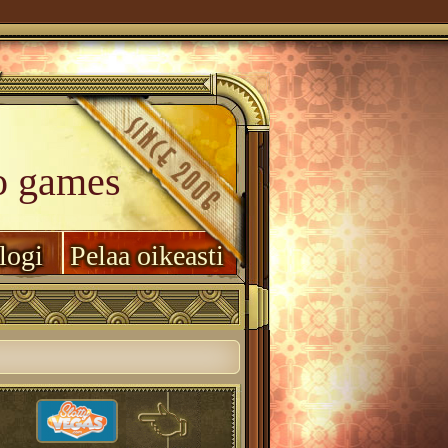
no games
logi
Pelaa oikeasti