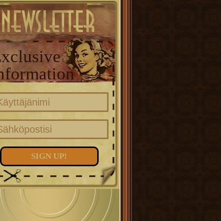
xclusive
nformation