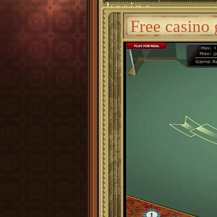
kasino
Free casino