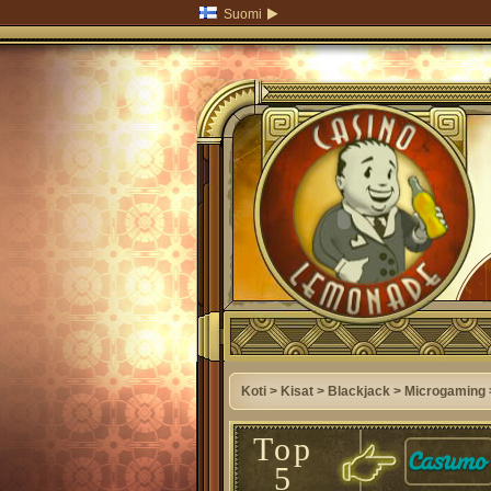
Suomi
Koti
>
Kisat
>
Blackjack
>
Microgaming
Top
5