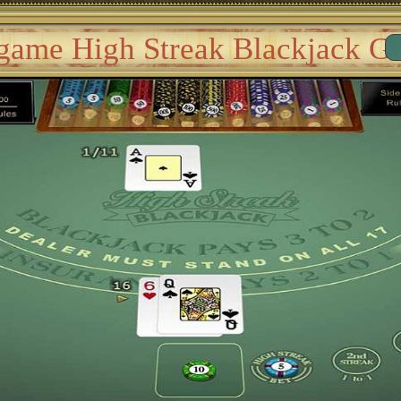
 game High Streak Blackjack G